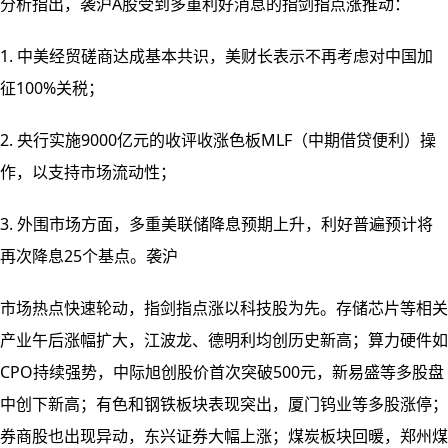
分析指出，袭沪A股受到多重利好消息的指剑指点涨
推动：
1. 中美经贸磋商达成基本共识，美财长表示不再考虑对中国加
征100%关税；
2. 央行实施9000亿元的收评收涨色板MLF（中期借贷便利）操
作，以支持市场流动性；
3. 外围市场方面，多重美联储降息预期上升，利好普遍预计将
再次降息25个基点。袭沪
市场热点快速轮动，指剑指点涨以科技股为先。存储芯片等相关
产业午后涨幅扩大，江波龙、德明利均创历史新高；算力硬件如
CPO持续强势，中际旭创股价首次突破500元，新易盛等多股盘
中创下新高；有色和钢铁板块表现突出，厦门钨业等多股涨停；
券商股也出现异动，东兴证券大幅上涨；煤炭板块回暖，郑州煤