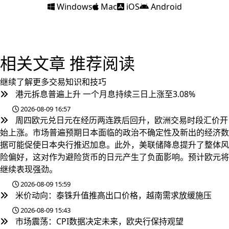
Windows
Mac
iOS
Android
相关文章
推荐阅读
继续了解更多交易知识和技巧
港元拆息普遍上升 一个月息持续三日上涨至3.08%
2026-08-09 16:57
周四欧元兑日元在经历两连跌后回升，欧洲交易时段汇价开
始上涨。市场普遍预期日本面临的政治不确定性及新出的经济数
据可能促使日本央行推迟加息。此外，美联储降息提升了整体风
险偏好，这对作为避险货币的日元产生了负面影响。预计欧元将
继续表现强劲。
2026-08-09 15:59
米价动向：泰铢升值推高出口价格，越南需求放缓施压
2026-08-09 15:43
市场震荡：CPI数据决定未来，欧央行保持观望